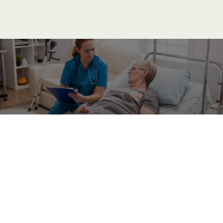
Warum sollten Sie mich auswählen, wo die 
Krankenkasse doch Leistungen, 
wie die von mir angebotenen an 
Dienstleister bezahlt?
Was ist palliativ Care?