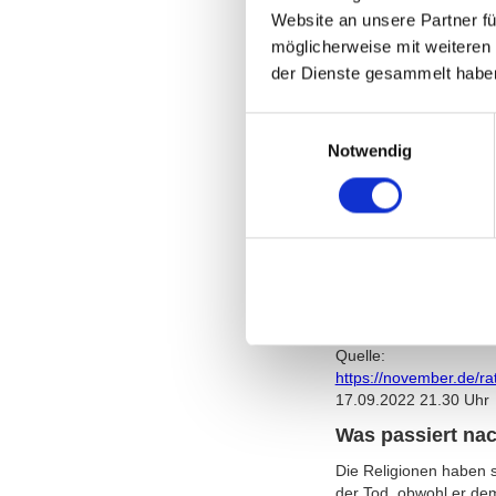
17.09.2022 21.30 Uhr
Website an unsere Partner fü
Tut Sterben weh
möglicherweise mit weiteren
der Dienste gesammelt habe
Auf diese Frage eine ri
Jakoby, ein deutscher 
geantwortet: „Sterben
Einwilligungsauswahl
Krebskranke, die Nahto
Notwendig
Woran merke/ seh
Anzeichen für den nahen
Der Atem wird immer fl
stehenbleiben. Die Pup
Wangen ein. Die Haut u
Anzeichen des unmitte
der Körperunterseite, 
Quelle:
https://november.de/ra
17.09.2022 21.30 Uhr
Was passiert na
Die Religionen haben s
der Tod, obwohl er dem