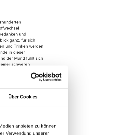
ahrhunderten
offwechsel
t Gedanken und
ck ganz, für sich
sen und Trinken werden
nde in dieser
nd der Mund fühlt sich
u einer schweren
etzt sich auf, spricht
, diese Zeit
mal hört man ein
 Puls schlägt schnell
tzte Sinn, der stirbt
Über Cookies
auer. Wenn der Mensch
– oft sogar
letzten-lebensphase-
 Medien anbieten zu können
hrer Verwendung unserer