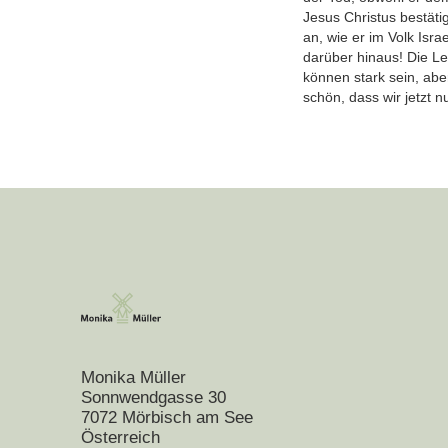
Jesus Christus bestäti
an, wie er im Volk Isra
darüber hinaus! Die Le
können stark sein, abe
schön, dass wir jetzt n
Monika Müller
Sonnwendgasse 30
7072 Mörbisch am See
Österreich