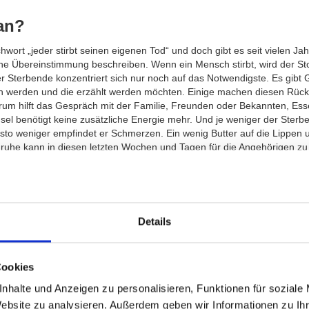
an?
chwort „jeder stirbt seinen eigenen Tod“ und doch gibt es seit vielen J
ne Übereinstimmung beschreiben. Wenn ein Mensch stirbt, wird der St
r Sterbende konzentriert sich nur noch auf das Notwendigste. Es gib
 werden und die erzählt werden möchten. Einige machen diesen Rückbli
erum hilft das Gespräch mit der Familie, Freunden oder Bekannten, Es
sel benötigt keine zusätzliche Energie mehr. Und je weniger der Sterbe
sto weniger empfindet er Schmerzen. Ein wenig Butter auf die Lippen u
nruhe kann in diesen letzten Wochen und Tagen für die Angehörigen z
 letzten Tagen vor dem Tod gibt es oft ein „Aufblühen“. Der Sterbende s
was und erscheint wieder auf dem Weg der Genesung zu sein. Es ist gut
Die letzten Tage oder Stunden; Der Atem wird unregelmäßiger. Manch
ngehörigen schwer zu ertragen ist, aber den Sterbenden nicht stört. Der
die Durchblutung von Beinen und Armen nimmt ab. Unser Gehör ist der le
Details
ch ist für die Sterbenden hilfreich und auch ein guter Start in die Tr
er noch eine Weile warm und sieht nicht viel anders aus als vor dem Tod 
Cookies
st-pinneberg.de/sterbebegleitung-wie-stirbt-manwas-geschieht-in-der-
nhalte und Anzeigen zu personalisieren, Funktionen für soziale
eigern-sterbende-begleiten-hospizbegleitung-amsterbebett/
Website zu analysieren. Außerdem geben wir Informationen zu I